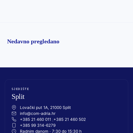
Nedavno pregledano
SJEDIŠTE
Split
Lovački put 1A, 21000 Split
info@com-adria.hr
+385 21 460 011
+385 21 460 502
+385 99 314-6279
Radnim danom · 7:30 do 15:30 h