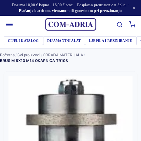
Dostava 10,00 € kopno · 16,00 € otoci · Besplatno preuzimanje u Splitu ·
×
Plaćanje karticom, virmanom ili gotovinom pri preuzimanju
CIJELI KATALOG
DIJAMANTNI ALAT
LJEPILA I REZINIRANJE
Početna
/
Svi proizvodi
/
OBRADA MATERIJALA
/
BRUS M 8X10 M14 OKAPNICA TR108