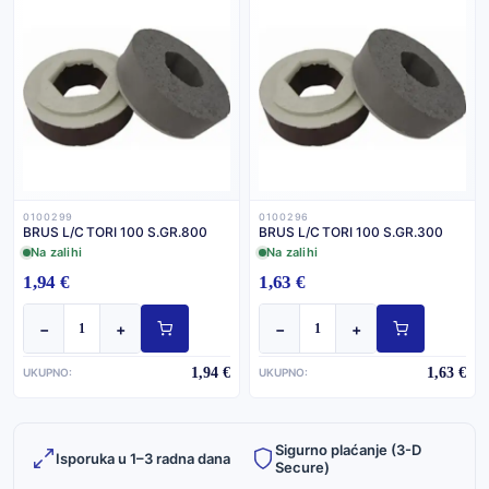
0100299
0100296
BRUS L/C TORI 100 S.GR.800
BRUS L/C TORI 100 S.GR.300
Na zalihi
Na zalihi
1,94 €
1,63 €
−
+
−
+
1,94 €
1,63 €
UKUPNO:
UKUPNO:
Sigurno plaćanje (3-D
Isporuka u 1–3 radna dana
Secure)