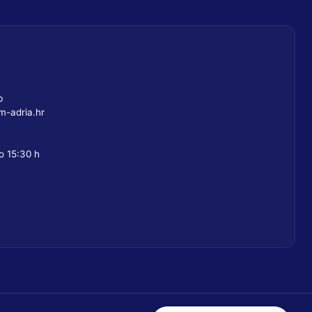
b
-adria.hr
o 15:30 h