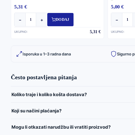
5,31 €
5,00 €
−
+
−
DODAJ
5,31 €
UKUPNO:
UKUPNO:
Isporuka u 1–3 radna dana
Sigurno p
Često postavljena pitanja
Koliko traje i koliko košta dostava?
Koji su načini plaćanja?
Mogu li otkazati narudžbu ili vratiti proizvod?