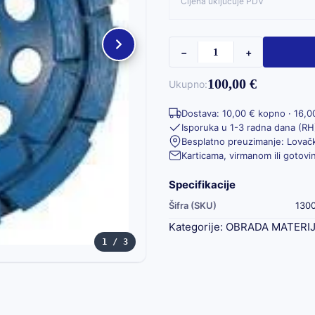
Cijena uključuje PDV
−
+
100,00 €
Ukupno:
Dostava: 10,00 € kopno · 16,0
Isporuka u 1-3 radna dana (RH
Besplatno preuzimanje: Lovačk
Karticama, virmanom ili gotov
Specifikacije
Šifra (SKU)
130
Kategorije:
OBRADA MATERI
1 / 3