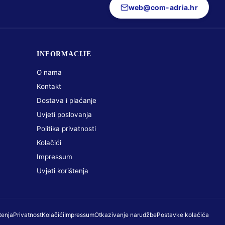
web@com-adria.hr
INFORMACIJE
O nama
Kontakt
Dostava i plaćanje
Uvjeti poslovanja
Politika privatnosti
Kolačići
Impressum
Uvjeti korištenja
tenja
Privatnost
Kolačići
Impressum
Otkazivanje narudžbe
Postavke kolačića