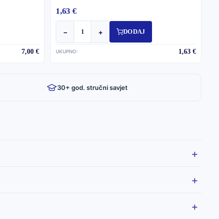
1,63 €
−
+
DODAJ
7,00 €
1,63 €
UKUPNO:
30+ god. stručni savjet