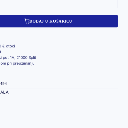
DODAJ U KOŠARICU
0 € otoci
)
i put 1A, 21000 Split
inom pri preuzimanju
0194
JALA