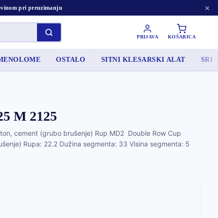
×
tovinom pri preuzimanju
PRIJAVA
KOŠARICA
AMENOLOME
OSTALO
SITNI KLESARSKI ALAT
SRED
5 M 2125
ton, cement (grubo brušenje) Rup MD2 Double Row Cup
ušenje) Rupa: 22.2 Dužina segmenta: 33 Visina segmenta: 5