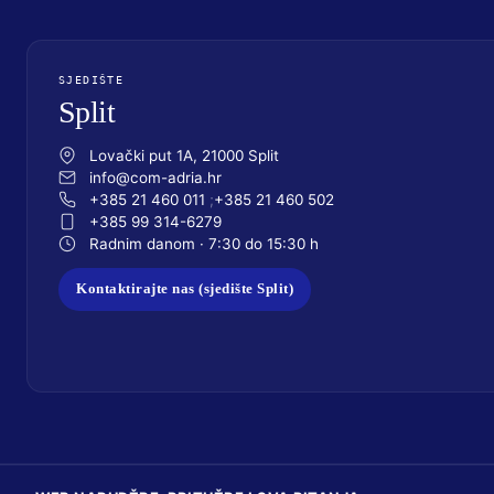
SJEDIŠTE
Split
Lovački put 1A, 21000 Split
info@com-adria.hr
+385 21 460 011
+385 21 460 502
+385 99 314-6279
Radnim danom · 7:30 do 15:30 h
Kontaktirajte nas (sjedište Split)