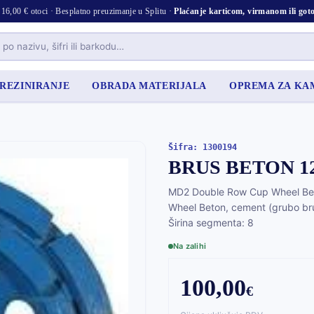
16,00 € otoci · Besplatno preuzimanje u Splitu ·
Plaćanje karticom, virmanom ili go
 REZINIRANJE
OBRADA MATERIJALA
OPREMA ZA K
Šifra: 1300194
BRUS BETON 12
MD2 Double Row Cup Wheel Be
Wheel Beton, cement (grubo br
Širina segmenta: 8
Na zalihi
100,00
€