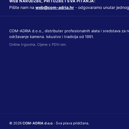
WEB NARUDŽBE, PRITUŽBE I SVA PITANJA:
Pišite nam na
web@com-adria.hr
- odgovaramo unutar jednog
COM-ADRIA d.o.o., distributer profesionalnih alata i sredstava za r
održavanje kamena. Iskustvo i tradicija od 1991.
Online trgovina. Cijene s PDV-om.
© 2026
COM-ADRIA d.o.o.
· Sva prava pridržana.