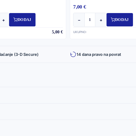
7,00 €
+
−
+
DODAJ
DODAJ
5,00 €
UKUPNO:
laćanje (3-D Secure)
14 dana pravo na povrat