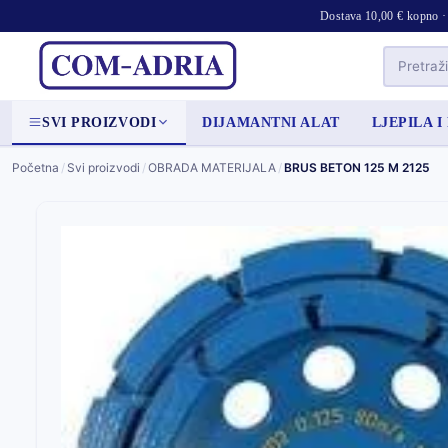
Dostava 10,00 € kopno · 
SVI PROIZVODI
DIJAMANTNI ALAT
LJEPILA I
Početna
/
Svi proizvodi
/
OBRADA MATERIJALA
/
BRUS BETON 125 M 2125