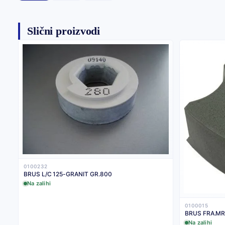
Slični proizvodi
0100232
BRUS L/C 125-GRANIT GR.800
Na zalihi
0100015
BRUS FRA.M
Na zalihi