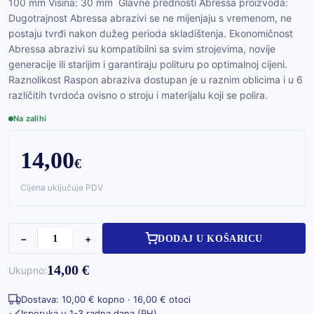
100 mm Visina: 30 mm Glavne prednosti Abressa proizvoda:
Dugotrajnost Abressa abrazivi se ne mijenjaju s vremenom, ne
postaju tvrđi nakon dužeg perioda skladištenja. Ekonomičnost
Abressa abrazivi su kompatibilni sa svim strojevima, novije
generacije ili starijim i garantiraju polituru po optimalnoj cijeni.
Raznolikost Raspon abraziva dostupan je u raznim oblicima i u 6
različitih tvrdoća ovisno o stroju i materijalu koji se polira.
Na zalihi
14,00
€
Cijena uključuje PDV
−
+
DODAJ U KOŠARICU
14,00 €
Ukupno:
Dostava: 10,00 € kopno · 16,00 € otoci
Isporuka u 1-3 radna dana (RH)