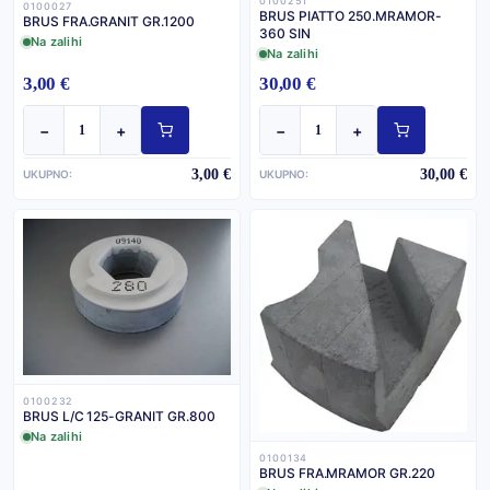
0100251
0100027
BRUS PIATTO 250.MRAMOR-
BRUS FRA.GRANIT GR.1200
360 SIN
Na zalihi
Na zalihi
3,00 €
30,00 €
−
+
−
+
3,00 €
30,00 €
UKUPNO:
UKUPNO:
0100232
BRUS L/C 125-GRANIT GR.800
Na zalihi
0100134
BRUS FRA.MRAMOR GR.220