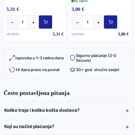
Na zalihi
5,31 €
3,00 €
−
+
−
+
5,31 €
3,00 €
UKUPNO:
UKUPNO:
Sigurno plaćanje (3-D
Isporuka u 1–3 radna dana
Secure)
14 dana pravo na povrat
30+ god. stručni savjet
Često postavljena pitanja
Koliko traje i koliko košta dostava?
Koji su načini plaćanja?