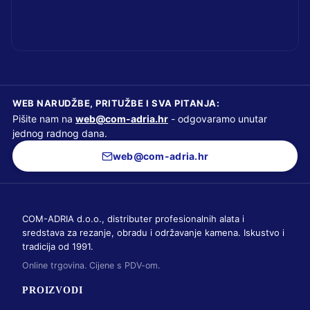
WEB NARUDŽBE, PRITUŽBE I SVA PITANJA:
Pišite nam na
web@com-adria.hr
- odgovaramo unutar
jednog radnog dana.
web@com-adria.hr
COM-ADRIA d.o.o., distributer profesionalnih alata i
sredstava za rezanje, obradu i održavanje kamena. Iskustvo i
tradicija od 1991.
Online trgovina. Cijene s PDV-om.
PROIZVODI