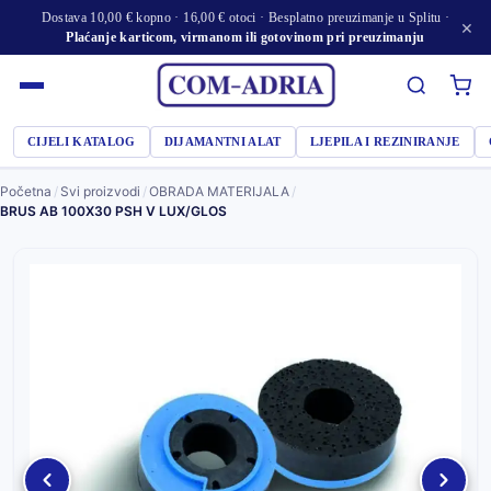
Dostava 10,00 € kopno · 16,00 € otoci · Besplatno preuzimanje u Splitu ·
×
Plaćanje karticom, virmanom ili gotovinom pri preuzimanju
CIJELI KATALOG
DIJAMANTNI ALAT
LJEPILA I REZINIRANJE
Početna
/
Svi proizvodi
/
OBRADA MATERIJALA
/
BRUS AB 100X30 PSH V LUX/GLOS