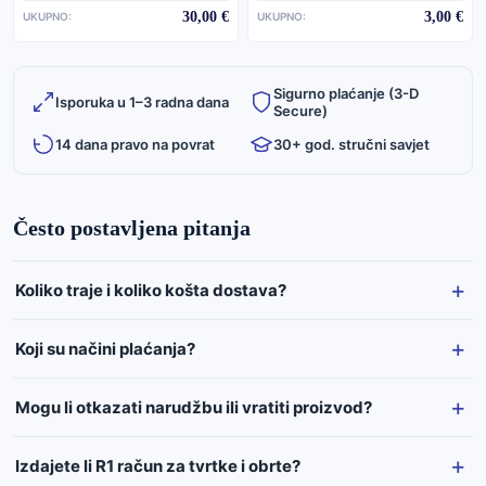
30,00 €
3,00 €
UKUPNO:
UKUPNO:
Sigurno plaćanje (3-D
Isporuka u 1–3 radna dana
Secure)
14 dana pravo na povrat
30+ god. stručni savjet
Često postavljena pitanja
Koliko traje i koliko košta dostava?
Koji su načini plaćanja?
Mogu li otkazati narudžbu ili vratiti proizvod?
Izdajete li R1 račun za tvrtke i obrte?