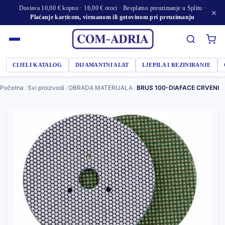
Dostava 10,00 € kopno · 16,00 € otoci · Besplatno preuzimanje u Splitu ·
×
Plaćanje karticom, virmanom ili gotovinom pri preuzimanju
CIJELI KATALOG
DIJAMANTNI ALAT
LJEPILA I REZINIRANJE
Početna
/
Svi proizvodi
/
OBRADA MATERIJALA
/
BRUS 100-DIAFACE CRVENI