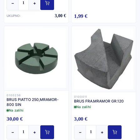
−
+
1,99 €
3,00 €
UKUPNO:
0100256
0100011
BRUS PIATTO 250,MRAMOR-
BRUS FRA.MRAMOR GR.120
800 SIN
Na zalihi
Na zalihi
30,00 €
3,00 €
−
+
−
+