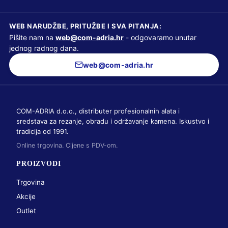
WEB NARUDŽBE, PRITUŽBE I SVA PITANJA:
Pišite nam na
web@com-adria.hr
- odgovaramo unutar
jednog radnog dana.
web@com-adria.hr
COM-ADRIA d.o.o., distributer profesionalnih alata i
sredstava za rezanje, obradu i održavanje kamena. Iskustvo i
tradicija od 1991.
Online trgovina. Cijene s PDV-om.
PROIZVODI
Trgovina
Akcije
Outlet