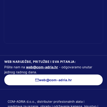
WEB NARUDŽBE, PRITUŽBE I SVA PITANJA:
Pišite nam na
web@com-adria.hr
- odgovaramo unutar
jednog radnog dana.
web@com-adria.hr
COM-ADRIA d.o.o., distributer profesionalnih alata i
sredstava za rezanje, obradu i održavanje kamena. Iskustvo i