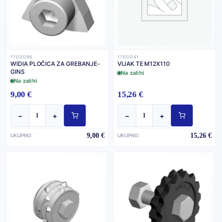
1700096
1700041
WIDIA PLOČICA ZA GREBANJE-
VIJAK TE M12X110
GINS
Na zalihi
Na zalihi
9,00 €
15,26 €
−
+
−
+
9,00 €
15,26 €
UKUPNO:
UKUPNO: