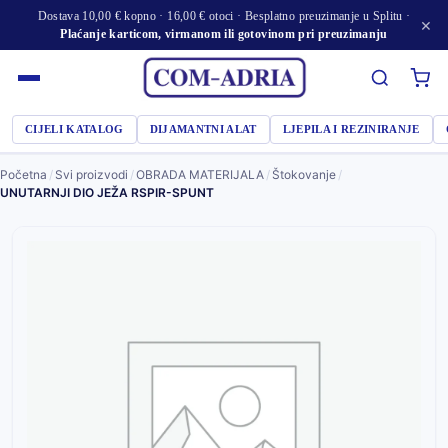
Dostava 10,00 € kopno · 16,00 € otoci · Besplatno preuzimanje u Splitu ·
×
Plaćanje karticom, virmanom ili gotovinom pri preuzimanju
CIJELI KATALOG
DIJAMANTNI ALAT
LJEPILA I REZINIRANJE
Početna
/
Svi proizvodi
/
OBRADA MATERIJALA
/
Štokovanje
/
UNUTARNJI DIO JEŽA RSPIR-SPUNT