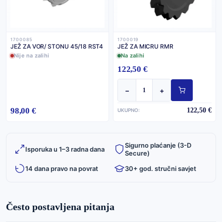
1700085
1700019
JEŽ ZA VOR/ STONU 45/18 RST4
JEŽ ZA MICRU RMR
Nije na zalihi
Na zalihi
122,50 €
−
+
98,00 €
122,50 €
UKUPNO:
Sigurno plaćanje (3-D
Isporuka u 1–3 radna dana
Secure)
14 dana pravo na povrat
30+ god. stručni savjet
Često postavljena pitanja