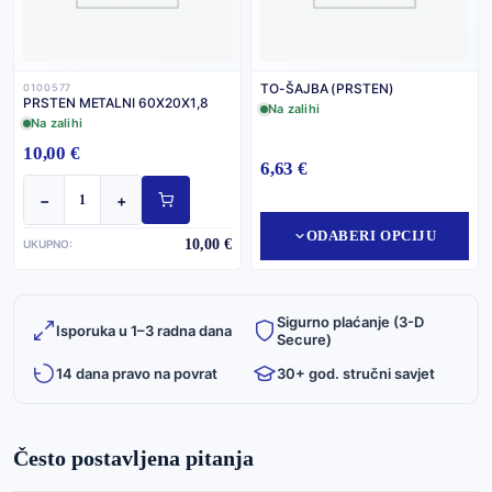
TO-ŠAJBA (PRSTEN)
0100577
PRSTEN METALNI 60X20X1,8
Na zalihi
Na zalihi
10,00 €
6,63 €
−
+
ODABERI OPCIJU
10,00 €
UKUPNO:
Sigurno plaćanje (3-D
Isporuka u 1–3 radna dana
Secure)
14 dana pravo na povrat
30+ god. stručni savjet
Često postavljena pitanja