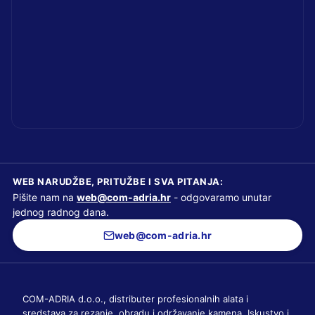
WEB NARUDŽBE, PRITUŽBE I SVA PITANJA:
Pišite nam na
web@com-adria.hr
- odgovaramo unutar
jednog radnog dana.
web@com-adria.hr
COM-ADRIA d.o.o., distributer profesionalnih alata i
sredstava za rezanje, obradu i održavanje kamena. Iskustvo i