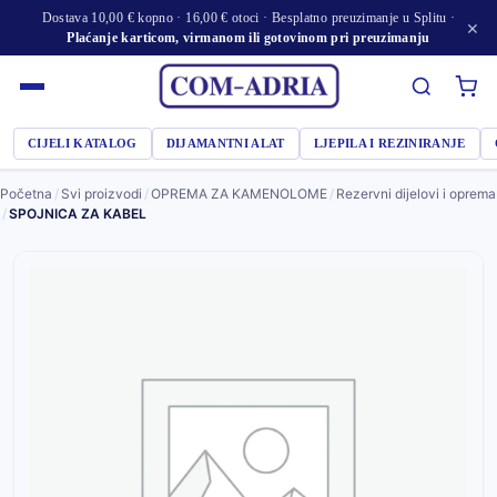
Dostava 10,00 € kopno · 16,00 € otoci · Besplatno preuzimanje u Splitu ·
×
Plaćanje karticom, virmanom ili gotovinom pri preuzimanju
CIJELI KATALOG
DIJAMANTNI ALAT
LJEPILA I REZINIRANJE
Početna
/
Svi proizvodi
/
OPREMA ZA KAMENOLOME
/
Rezervni dijelovi i oprema
/
SPOJNICA ZA KABEL