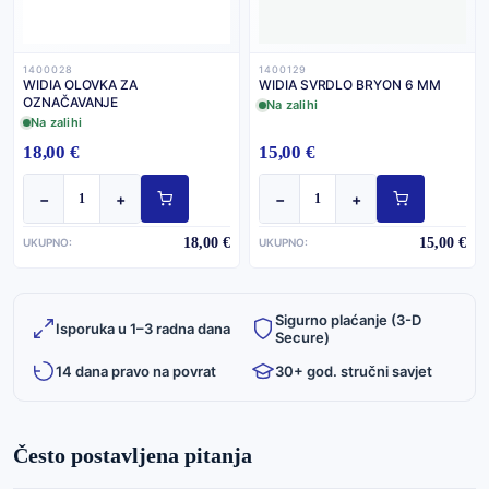
1400028
1400129
WIDIA OLOVKA ZA
WIDIA SVRDLO BRYON 6 MM
OZNAČAVANJE
Na zalihi
Na zalihi
18,00 €
15,00 €
−
+
−
+
18,00 €
15,00 €
UKUPNO:
UKUPNO:
Sigurno plaćanje (3-D
Isporuka u 1–3 radna dana
Secure)
14 dana pravo na povrat
30+ god. stručni savjet
Često postavljena pitanja