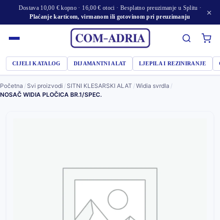
Dostava 10,00 € kopno · 16,00 € otoci · Besplatno preuzimanje u Splitu ·
×
Plaćanje karticom, virmanom ili gotovinom pri preuzimanju
CIJELI KATALOG
DIJAMANTNI ALAT
LJEPILA I REZINIRANJE
Početna
/
Svi proizvodi
/
SITNI KLESARSKI ALAT
/
Widia svrdla
/
NOSAČ WIDIA PLOČICA BR.1/SPEC.