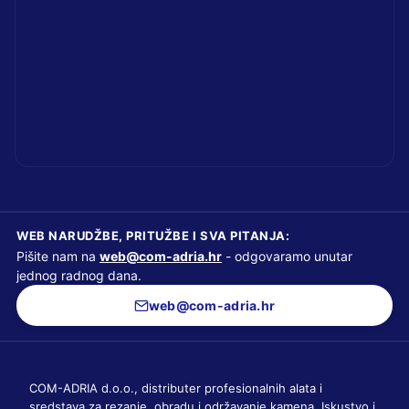
WEB NARUDŽBE, PRITUŽBE I SVA PITANJA:
Pišite nam na
web@com-adria.hr
- odgovaramo unutar
jednog radnog dana.
web@com-adria.hr
COM-ADRIA d.o.o., distributer profesionalnih alata i
sredstava za rezanje, obradu i održavanje kamena. Iskustvo i