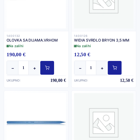
1400132
1400126
OLOVKA SA DIJAMA.VRHOM
WIDIA SVRDLO BRYON 3,5 MM
Na zalihi
Na zalihi
190,00 €
12,50 €
−
+
−
+
190,00 €
12,50 €
UKUPNO:
UKUPNO: