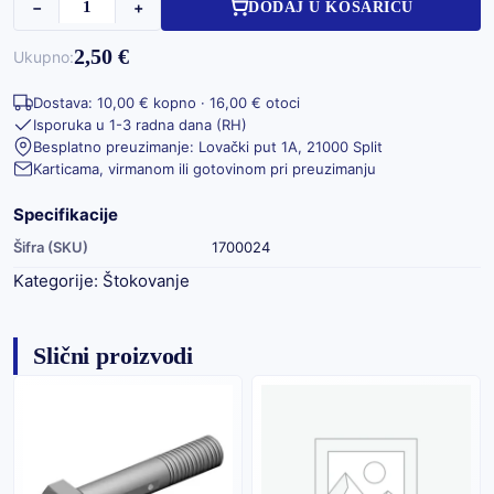
−
+
DODAJ U KOŠARICU
2,50 €
Ukupno:
Dostava: 10,00 € kopno · 16,00 € otoci
Isporuka u 1-3 radna dana (RH)
Besplatno preuzimanje: Lovački put 1A, 21000 Split
Karticama, virmanom ili gotovinom pri preuzimanju
Specifikacije
Šifra (SKU)
1700024
Kategorije:
Štokovanje
Slični proizvodi