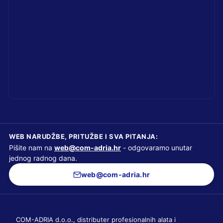
WEB NARUDŽBE, PRITUŽBE I SVA PITANJA:
Pišite nam na
web@com-adria.hr
- odgovaramo unutar
jednog radnog dana.
web@com-adria.hr
COM-ADRIA d.o.o., distributer profesionalnih alata i