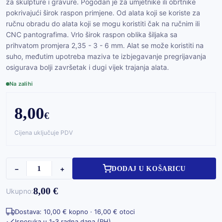
za skulpture i gravure. Pogodan je za umjetnike ili obrtnike
pokrivajući širok raspon primjene. Od alata koji se koriste za
ručnu obradu do alata koji se mogu koristiti čak na ručnim ili
CNC pantografima. Vrlo širok raspon oblika šiljaka sa
prihvatom promjera 2,35 - 3 - 6 mm. Alat se može koristiti na
suho, međutim upotreba maziva te izbjegavanje pregrijavanja
osigurava bolji završetak i dugi vijek trajanja alata.
Na zalihi
8,00
€
Cijena uključuje PDV
−
+
DODAJ U KOŠARICU
8,00 €
Ukupno:
Dostava: 10,00 € kopno · 16,00 € otoci
Isporuka u 1-3 radna dana (RH)