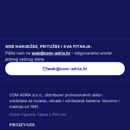
WEB NARUDŽBE, PRITUŽBE I SVA PITANJA:
Pišite nam na
web@com-adria.hr
- odgovaramo unutar
jednog radnog dana.
web@com-adria.hr
COM-ADRIA d.o.o., distributer profesionalnih alata i
sredstava za rezanje, obradu i održavanje kamena. Iskustvo i
tradicija od 1991.
Online trgovina. Cijene s PDV-om.
PROIZVODI