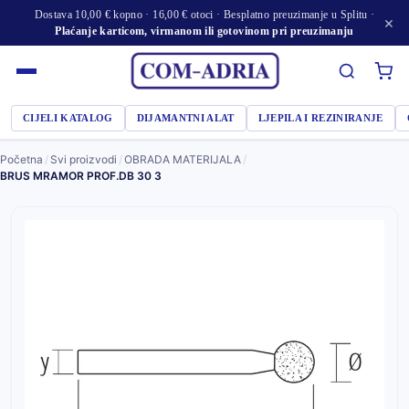
Dostava 10,00 € kopno · 16,00 € otoci · Besplatno preuzimanje u Splitu ·
×
Plaćanje karticom, virmanom ili gotovinom pri preuzimanju
CIJELI KATALOG
DIJAMANTNI ALAT
LJEPILA I REZINIRANJE
Početna
/
Svi proizvodi
/
OBRADA MATERIJALA
/
BRUS MRAMOR PROF.DB 30 3