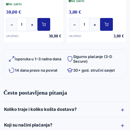
Na zalihi
Na zalihi
30,00 €
3,00 €
−
+
−
+
30,00 €
3,00 €
UKUPNO:
UKUPNO:
Sigurno plaćanje (3-D
Isporuka u 1–3 radna dana
Secure)
14 dana pravo na povrat
30+ god. stručni savjet
Često postavljena pitanja
Koliko traje i koliko košta dostava?
Koji su načini plaćanja?