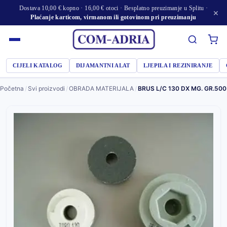
Dostava 10,00 € kopno · 16,00 € otoci · Besplatno preuzimanje u Splitu ·
×
Plaćanje karticom, virmanom ili gotovinom pri preuzimanju
CIJELI KATALOG
DIJAMANTNI ALAT
LJEPILA I REZINIRANJE
Početna
/
Svi proizvodi
/
OBRADA MATERIJALA
/
BRUS L/C 130 DX MG. GR.500