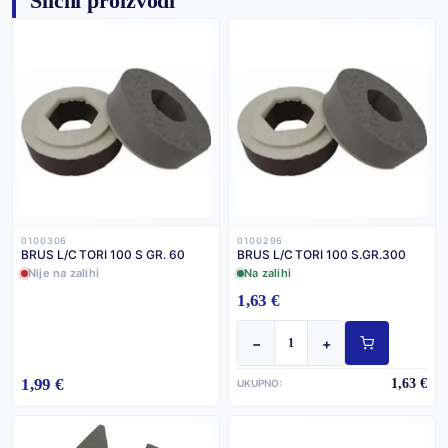
Slični proizvodi
0100306
0100296
BRUS L/C TORI 100 S GR. 60
BRUS L/C TORI 100 S.GR.300
Nije na zalihi
Na zalihi
1,63 €
−
+
1,99 €
1,63 €
UKUPNO: