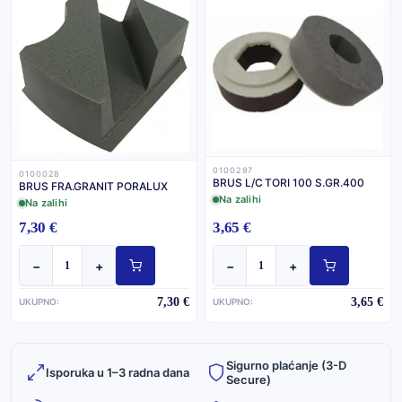
0100297
0100028
BRUS L/C TORI 100 S.GR.400
BRUS FRA.GRANIT PORALUX
Na zalihi
Na zalihi
7,30 €
3,65 €
−
+
−
+
7,30 €
3,65 €
UKUPNO:
UKUPNO:
Sigurno plaćanje (3-D
Isporuka u 1–3 radna dana
Secure)