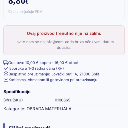
8,80
€
Cijena uključuje PDV
Ovaj proizvod trenutno nije na zalihi.
Javite nam se na info@com-adria.hr za očekivani datum
dolaska.
Dostava: 10,00 € kopno · 16,00 € otoci
Isporuka u 1-3 radna dana (RH)
Besplatno preuzimanje: Lovački put 1A, 21000 Split
Karticama, virmanom ili gotovinom pri preuzimanju
Specifikacije
Šifra (SKU)
0100665
Kategorije:
OBRADA MATERIJALA