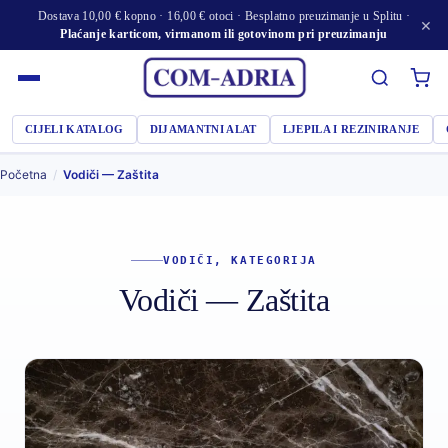
Dostava 10,00 € kopno · 16,00 € otoci · Besplatno preuzimanje u Splitu ·
×
Plaćanje karticom, virmanom ili gotovinom pri preuzimanju
CIJELI KATALOG
DIJAMANTNI ALAT
LJEPILA I REZINIRANJE
Početna
/
Vodiči — Zaštita
VODIČI, KATEGORIJA
Vodiči — Zaštita