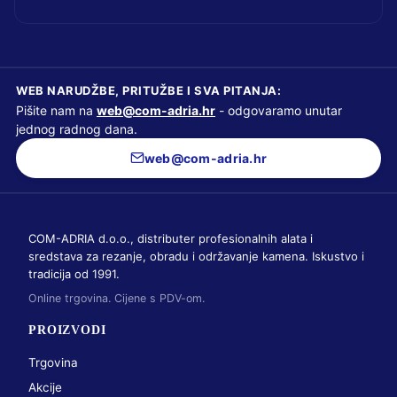
WEB NARUDŽBE, PRITUŽBE I SVA PITANJA:
Pišite nam na
web@com-adria.hr
- odgovaramo unutar
jednog radnog dana.
web@com-adria.hr
COM-ADRIA d.o.o., distributer profesionalnih alata i
sredstava za rezanje, obradu i održavanje kamena. Iskustvo i
tradicija od 1991.
Online trgovina. Cijene s PDV-om.
PROIZVODI
Trgovina
Akcije