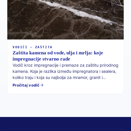
VODIČI — ZAŠTITA
Zaštita kamena od vode, ulja i mrlja: koje
impregnacije stvarno rade
Vodič kroz impregnacije i premaze za zaštitu prirodnog
kamena. Koja je razlika između impregnatora i sealera,
koliko traju i koja su najbolja za mramor, granit i
vapnenac.
Pročitaj vodič